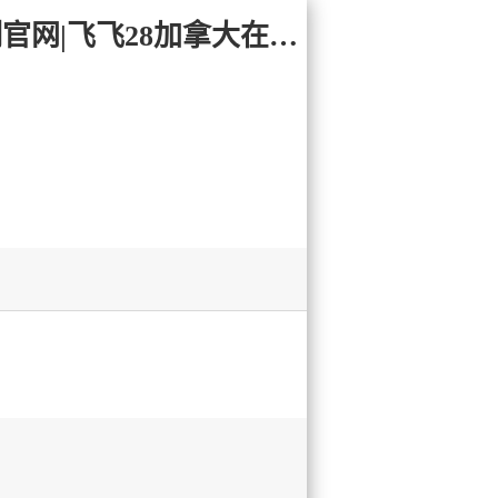
在线域名:28Yc.com 加拿大28-PC加拿大-加拿大28开奖结果预测官网|飞飞28加拿大在线预测_专注研究!