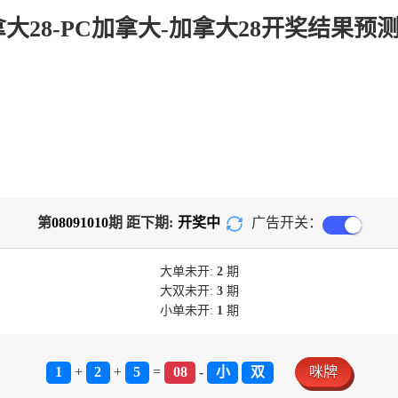
第
08091010
期 距下期:
00
分
47
秒
广告开关：
大单
未开:
2
期
大双
未开:
3
期
小单
未开:
1
期
1
+
2
+
5
=
08
-
小
双
咪牌