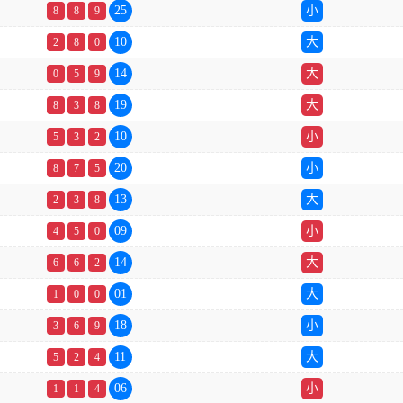
09
大
6
0
3
25
小
8
8
9
10
大
2
8
0
14
大
0
5
9
19
大
8
3
8
10
小
5
3
2
20
小
8
7
5
13
大
2
3
8
09
小
4
5
0
14
大
6
6
2
01
大
1
0
0
18
小
3
6
9
11
大
5
2
4