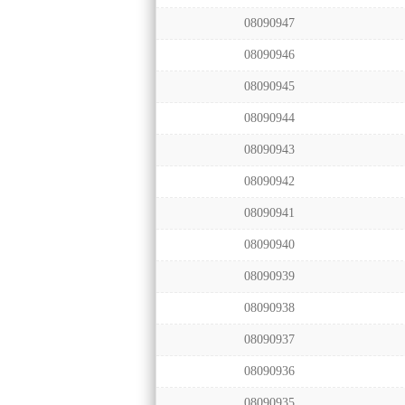
08090948
08090947
08090946
08090945
08090944
08090943
08090942
08090941
08090940
08090939
08090938
08090937
08090936