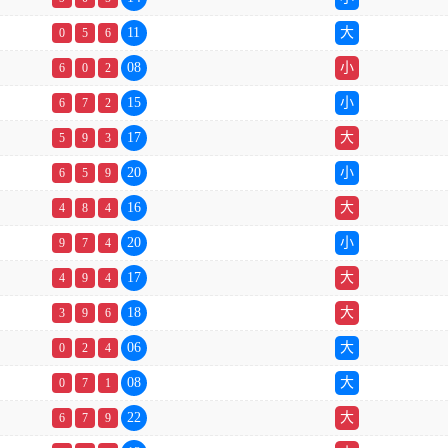
14
小
9
0
5
11
大
0
5
6
08
小
6
0
2
15
小
6
7
2
17
大
5
9
3
20
小
6
5
9
16
大
4
8
4
20
小
9
7
4
17
大
4
9
4
18
大
3
9
6
06
大
0
2
4
08
大
0
7
1