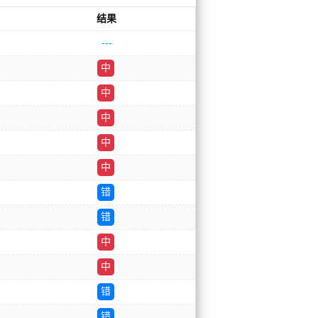
结果
---
中
中
中
中
中
中
错
错
中
中
错