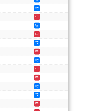
错
错
中
错
中
错
中
错
中
中
错
错