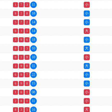
06
小
1
1
4
11
小
1
7
3
18
小
8
2
8
14
小
5
7
2
14
大
6
3
5
18
小
3
9
6
10
大
6
1
3
10
小
0
1
9
11
大
2
9
0
22
小
6
9
7
15
小
6
9
0
08
小
1
6
1
11
小
2
8
1