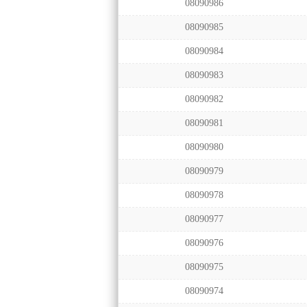
08090987
08090986
08090985
08090984
08090983
08090982
08090981
08090980
08090979
08090978
08090977
08090976
08090975