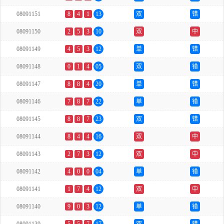
08091151
8
4
1
13
双
错
08091150
2
5
3
10
双
中
08091149
4
5
3
12
单
错
08091148
0
1
4
05
双
错
08091147
8
8
4
20
单
错
08091146
7
8
7
22
单
错
08091145
8
8
7
23
双
错
08091144
8
4
4
16
双
中
08091143
2
7
3
12
双
中
08091142
4
0
0
04
单
错
08091141
1
7
4
12
双
中
08091140
9
0
3
12
单
错