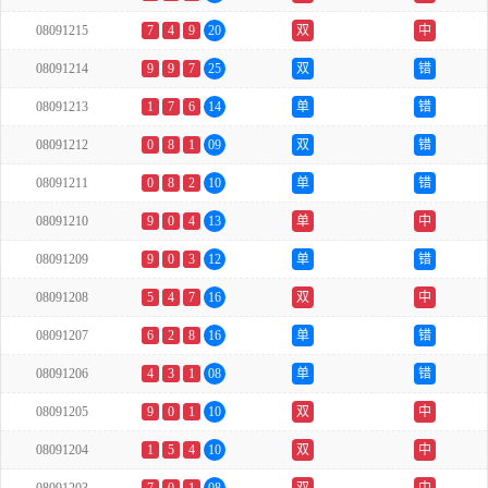
08091215
7
4
9
20
双
中
08091214
9
9
7
25
双
错
08091213
1
7
6
14
单
错
08091212
0
8
1
09
双
错
08091211
0
8
2
10
单
错
08091210
9
0
4
13
单
中
08091209
9
0
3
12
单
错
08091208
5
4
7
16
双
中
08091207
6
2
8
16
单
错
08091206
4
3
1
08
单
错
08091205
9
0
1
10
双
中
08091204
1
5
4
10
双
中