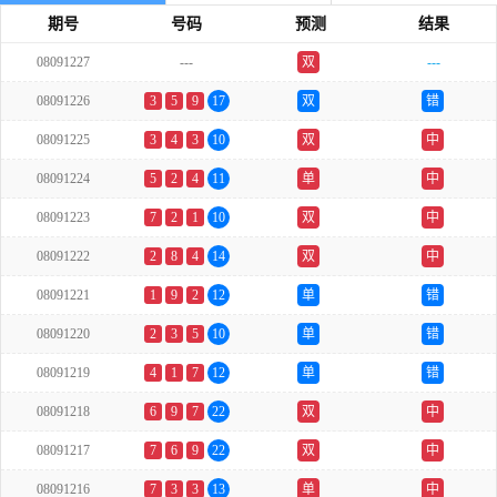
期号
号码
预测
结果
08091227
---
双
---
08091226
3
5
9
17
双
错
08091225
3
4
3
10
双
中
08091224
5
2
4
11
单
中
08091223
7
2
1
10
双
中
08091222
2
8
4
14
双
中
08091221
1
9
2
12
单
错
08091220
2
3
5
10
单
错
08091219
4
1
7
12
单
错
08091218
6
9
7
22
双
中
08091217
7
6
9
22
双
中
08091216
7
3
3
13
单
中