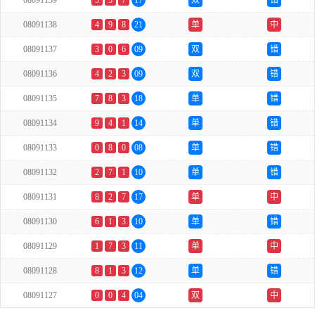
08091139
5
5
7
17
双
错
08091138
4
9
8
21
单
中
08091137
3
0
6
09
双
错
08091136
4
2
3
09
双
错
08091135
7
8
3
18
单
错
08091134
9
4
1
14
单
错
08091133
0
8
0
08
单
错
08091132
2
7
1
10
单
错
08091131
8
2
7
17
单
中
08091130
6
1
3
10
单
错
08091129
1
7
3
11
单
中
08091128
8
1
3
12
单
错
08091127
0
0
4
04
双
中