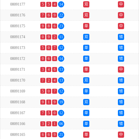
08091177
5
5
4
14
双
中
08091176
7
6
9
22
双
中
08091175
9
8
6
23
单
中
08091174
0
9
2
11
双
错
08091173
5
0
7
12
单
错
08091172
0
6
8
14
单
错
08091171
3
4
6
13
单
中
08091170
7
2
4
13
双
错
08091169
5
0
7
12
单
错
08091168
9
1
9
19
双
错
08091167
7
5
0
12
单
错
08091166
3
2
1
06
单
错
08091165
6
6
9
21
单
中