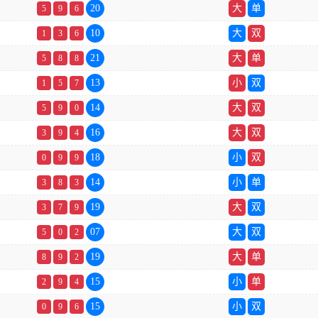
20
大
单
5
9
6
10
大
双
1
3
6
21
大
单
5
8
8
13
小
双
1
5
7
14
大
双
5
9
0
16
大
双
3
9
4
18
小
双
0
9
9
14
小
单
3
8
3
19
大
双
3
7
9
07
大
双
5
0
2
19
大
单
8
9
2
15
小
单
2
9
4
15
小
双
0
9
6