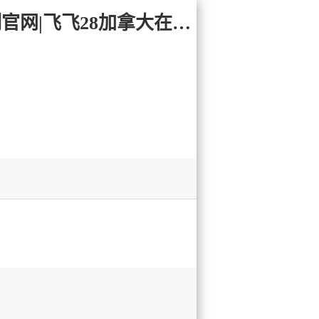
在线域名:28Yc.com 加拿大28-PC加拿大-加拿大28开奖结果预测官网|飞飞28加拿大在线预测_专注研究!