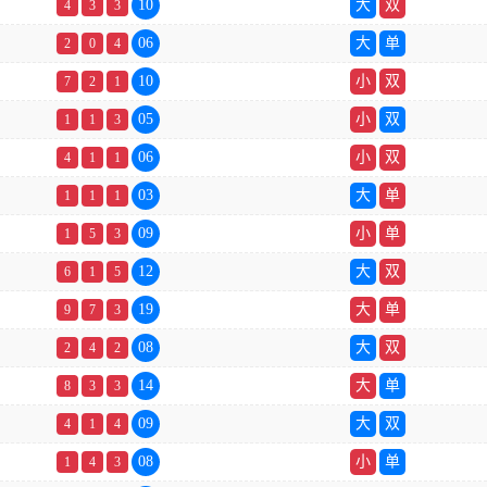
10
大
双
4
3
3
06
大
单
2
0
4
10
小
双
7
2
1
05
小
双
1
1
3
06
小
双
4
1
1
03
大
单
1
1
1
09
小
单
1
5
3
12
大
双
6
1
5
19
大
单
9
7
3
08
大
双
2
4
2
14
大
单
8
3
3
09
大
双
4
1
4
08
小
单
1
4
3