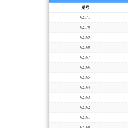
期号
62171
62170
62169
62168
62167
62166
62165
62164
62163
62162
62161
62160