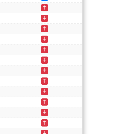
中
中
中
中
中
中
中
中
中
中
中
中
中