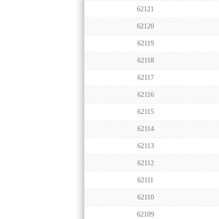
62121
62120
62119
62118
62117
62116
62115
62114
62113
62112
62111
62110
62109