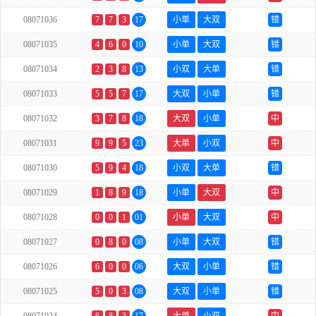
08071036
7
7
3
17
小单
大双
错
08071035
4
6
0
10
小单
大双
错
08071034
2
3
8
13
小双
大单
错
08071033
5
5
7
17
大双
小单
错
08071032
3
7
8
18
大双
小单
中
08071031
9
9
5
23
大单
小双
中
08071030
5
9
4
18
小双
大单
错
08071029
1
8
9
18
小单
大双
中
08071028
0
0
1
01
小单
大双
中
08071027
0
8
0
08
小单
大双
错
08071026
6
0
0
06
大双
小单
错
08071025
5
0
3
08
大双
小单
错