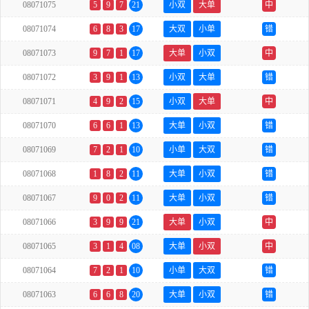
08071075
5
9
7
21
小双
大单
中
08071074
6
8
3
17
大双
小单
错
08071073
9
7
1
17
大单
小双
中
08071072
3
9
1
13
小双
大单
错
08071071
4
9
2
15
小双
大单
中
08071070
6
6
1
13
大单
小双
错
08071069
7
2
1
10
小单
大双
错
08071068
1
8
2
11
大单
小双
错
08071067
9
0
2
11
大单
小双
错
08071066
3
9
9
21
大单
小双
中
08071065
3
1
4
08
大单
小双
中
08071064
7
2
1
10
小单
大双
错
08071063
6
6
8
20
大单
小双
错