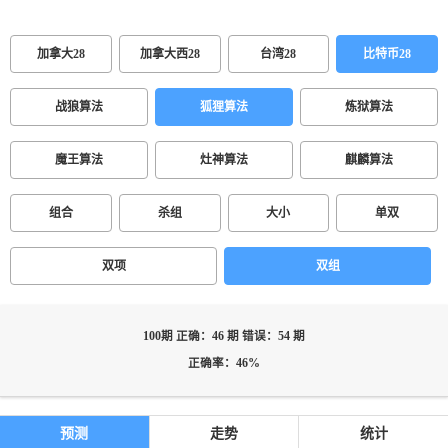
加拿大28
加拿大西28
台湾28
比特币28
战狼算法
狐狸算法
炼狱算法
魔王算法
灶神算法
麒麟算法
组合
杀组
大小
单双
双项
双组
100期 正确：46 期 错误：54 期
正确率：46%
预测
走势
统计