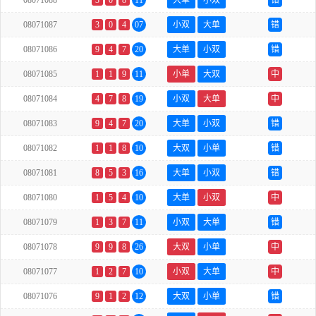
08071088
3
0
8
11
大单
小双
错
08071087
3
0
4
07
小双
大单
错
08071086
9
4
7
20
大单
小双
错
08071085
1
1
9
11
小单
大双
中
08071084
4
7
8
19
小双
大单
中
08071083
9
4
7
20
大单
小双
错
08071082
1
1
8
10
大双
小单
错
08071081
8
5
3
16
大单
小双
错
08071080
1
5
4
10
大单
小双
中
08071079
1
3
7
11
小双
大单
错
08071078
9
9
8
26
大双
小单
中
08071077
1
2
7
10
小双
大单
中
08071076
9
1
2
12
大双
小单
错