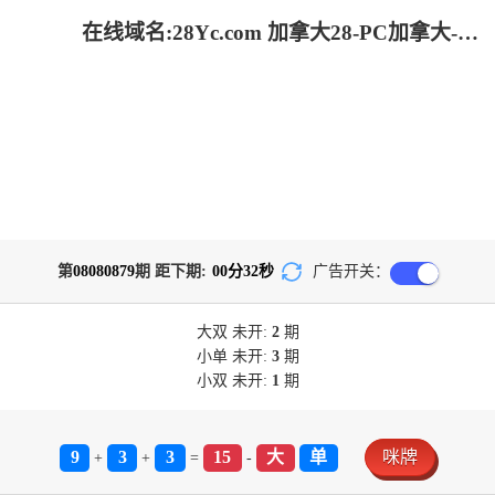
在线域名:28Yc.com 加拿大28-PC加拿大-加拿大28开奖结果预测官网|飞飞28加拿大在线预测_专注研究!
第
08080879
期 距下期:
00
分
32
秒
广告开关：
大双
未开:
2
期
小单
未开:
3
期
小双
未开:
1
期
9
3
3
15
大
单
咪牌
+
+
=
-