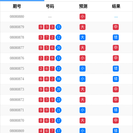
期号
号码
预测
结果
08080880
---
小
---
单
08080879
9
3
3
15
大
中
08080878
3
7
2
12
大
错
08080877
9
5
6
20
大
中
08080876
2
2
9
13
小
中
08080875
2
6
7
15
小
错
08080874
6
8
2
16
小
错
08080873
9
6
5
20
大
中
08080872
9
5
9
23
大
中
08080871
9
9
3
21
小
错
08080870
8
6
3
17
大
中
08080869
4
6
7
17
小
错