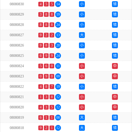
08080830
4
5
5
14
小
错
08080829
3
8
8
19
小
错
08080828
8
8
8
24
小
错
08080827
9
2
2
13
大
错
08080826
9
8
3
20
小
错
08080825
6
9
9
24
小
错
08080824
5
6
0
11
小
中
08080823
0
9
0
09
小
中
08080822
4
8
7
19
小
错
08080821
1
3
8
12
小
中
08080820
4
3
5
12
小
中
08080819
6
1
1
08
大
错
08080818
9
2
1
12
大
错