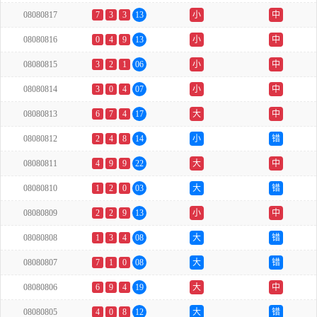
08080817
7
3
3
13
小
中
08080816
0
4
9
13
小
中
08080815
3
2
1
06
小
中
08080814
3
0
4
07
小
中
08080813
6
7
4
17
大
中
08080812
2
4
8
14
小
错
08080811
4
9
9
22
大
中
08080810
1
2
0
03
大
错
08080809
2
2
9
13
小
中
08080808
1
3
4
08
大
错
08080807
7
1
0
08
大
错
08080806
6
9
4
19
大
中
08080805
4
0
8
12
大
错