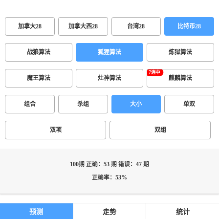
加拿大28
加拿大西28
台湾28
比特币28
战狼算法
狐狸算法
炼狱算法
魔王算法
灶神算法
麒麟算法
组合
杀组
大小
单双
双项
双组
100期 正确：53 期 错误：47 期
正确率：53%
预测
走势
统计