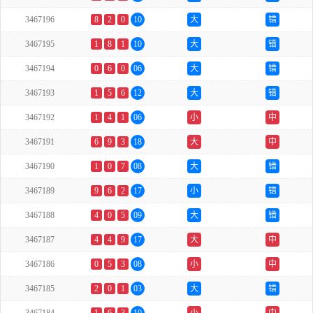
3467196
8
2
0
10
大
错
3467195
1
8
1
10
大
错
3467194
0
6
0
06
大
错
3467193
1
5
6
12
大
错
3467192
1
4
1
06
小
中
3467191
6
9
3
18
大
中
3467190
1
0
7
08
大
错
3467189
9
6
2
17
小
错
3467188
4
0
5
09
大
错
3467187
4
4
9
17
大
中
3467186
0
5
3
08
小
中
3467185
2
0
1
03
大
错