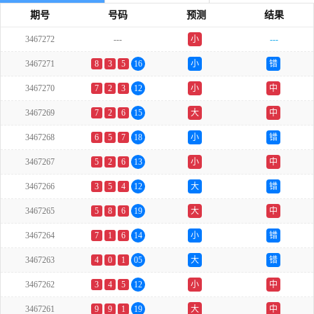
期号
号码
预测
结果
3467272
---
小
---
双
3467271
8
3
5
16
小
错
3467270
7
2
3
12
小
中
3467269
7
2
6
15
大
中
3467268
6
5
7
18
小
错
3467267
5
2
6
13
小
中
3467266
3
5
4
12
大
错
3467265
5
8
6
19
大
中
3467264
7
1
6
14
小
错
3467263
4
0
1
05
大
错
3467262
3
4
5
12
小
中
3467261
9
9
1
19
大
中