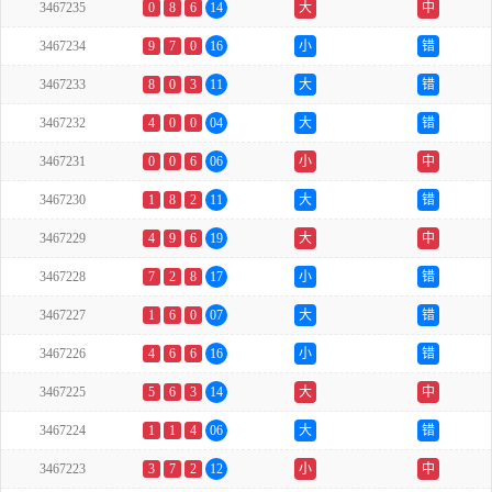
3467235
0
8
6
14
大
中
3467234
9
7
0
16
小
错
3467233
8
0
3
11
大
错
3467232
4
0
0
04
大
错
3467231
0
0
6
06
小
中
3467230
1
8
2
11
大
错
3467229
4
9
6
19
大
中
3467228
7
2
8
17
小
错
3467227
1
6
0
07
大
错
3467226
4
6
6
16
小
错
3467225
5
6
3
14
大
中
3467224
1
1
4
06
大
错
3467223
3
7
2
12
小
中