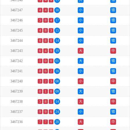
3467248
5
4
4
13
大
错
3467247
4
4
8
16
小
错
3467246
5
8
4
17
小
错
3467245
4
8
3
15
小
错
3467244
6
8
0
14
小
错
3467243
6
4
9
19
大
中
3467242
1
0
0
01
大
错
3467241
8
6
2
16
小
错
3467240
3
2
3
08
小
中
3467239
0
1
8
09
大
错
3467238
5
8
1
14
大
中
3467237
9
9
6
24
小
错
3467236
7
7
6
20
大
中