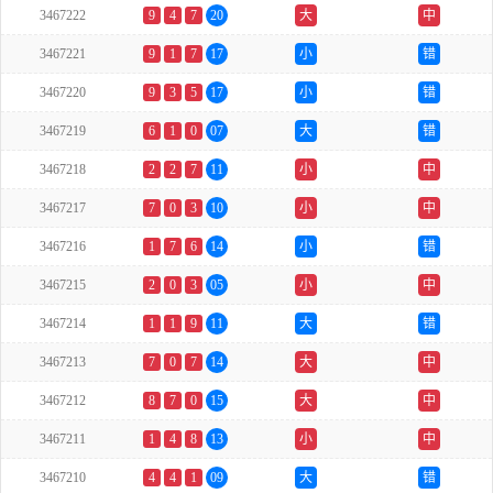
3467222
9
4
7
20
大
中
3467221
9
1
7
17
小
错
3467220
9
3
5
17
小
错
3467219
6
1
0
07
大
错
3467218
2
2
7
11
小
中
3467217
7
0
3
10
小
中
3467216
1
7
6
14
小
错
3467215
2
0
3
05
小
中
3467214
1
1
9
11
大
错
3467213
7
0
7
14
大
中
3467212
8
7
0
15
大
中
3467211
1
4
8
13
小
中
3467210
4
4
1
09
大
错