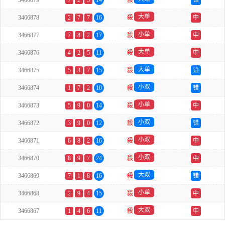
3466879
7
2
5
14
殺
错
大单
3466878
2
7
7
16
殺
中
小单
3466877
7
8
2
17
殺
中
大单
3466876
4
2
5
11
殺
中
大单
3466875
5
3
7
15
殺
错
小双
3466874
1
7
2
10
殺
错
小单
3466873
5
9
0
14
殺
中
小双
3466872
3
9
0
12
殺
错
小双
3466871
6
8
2
16
殺
中
小双
3466870
8
9
7
24
殺
中
大双
3466869
7
1
8
16
殺
错
小单
3466868
2
9
4
15
殺
中
大双
3466867
1
4
6
11
殺
中