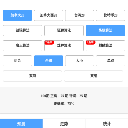
加拿大28
加拿大西28
台湾28
比特币28
战狼算法
狐狸算法
炼狱算法
魔王算法
灶神算法
麒麟算法
组合
杀组
大小
单双
双项
双组
100期 正确：75 期 错误：25 期
正确率：75%
预测
走势
统计