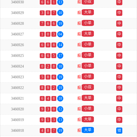
小双
3466930
6
6
1
13
殺
中
大单
3466929
3
0
7
10
殺
中
小单
3466928
7
6
6
19
殺
中
大单
3466927
1
0
3
04
殺
中
小单
3466926
6
0
8
14
殺
中
小单
3466925
6
6
5
17
殺
中
小单
3466924
0
2
8
10
殺
中
小单
3466923
5
8
6
19
殺
中
小双
3466922
8
9
2
19
殺
中
大单
3466921
6
4
8
18
殺
中
小单
3466920
9
3
0
12
殺
中
大单
3466919
9
1
3
13
殺
中
大单
3466918
4
8
7
19
殺
错