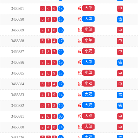
大单
3466891
6
6
6
18
殺
中
大单
3466890
6
4
7
17
殺
错
小单
3466889
7
1
8
16
殺
中
小单
3466888
6
7
4
17
殺
中
小双
3466887
7
8
7
22
殺
中
大单
3466886
7
5
7
19
殺
错
小单
3466885
2
6
9
17
殺
中
小双
3466884
6
7
4
17
殺
中
大双
3466883
4
1
9
14
殺
错
大双
3466882
9
4
3
16
殺
错
大双
3466881
2
0
4
06
殺
中
大单
3466880
2
4
8
14
殺
中
大双