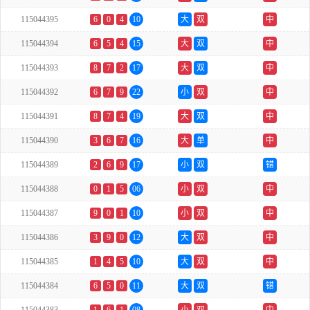
115044395
6
0
4
10
大
双
中
115044394
6
5
4
15
大
双
中
115044393
8
7
2
17
大
双
中
115044392
6
7
9
22
小
双
中
115044391
8
7
4
19
大
双
中
115044390
3
6
7
16
大
单
中
115044389
2
6
9
17
小
双
错
115044388
0
1
5
06
小
双
中
115044387
9
0
1
10
小
双
中
115044386
3
9
0
12
大
双
中
115044385
1
4
5
10
大
双
中
115044384
6
5
0
11
大
双
错