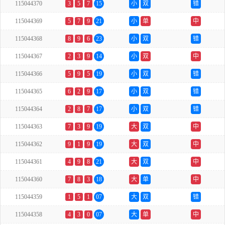
115044370
3
5
7
15
小
双
错
115044369
5
7
9
21
小
单
中
115044368
8
9
6
23
小
双
错
115044367
2
3
9
14
小
双
中
115044366
5
9
5
19
小
双
错
115044365
6
2
9
17
小
双
错
115044364
2
8
7
17
小
双
错
115044363
7
3
9
19
大
双
中
115044362
9
1
9
19
大
双
中
115044361
4
9
8
21
大
双
中
115044360
7
8
3
18
大
单
中
115044359
1
5
1
07
大
双
错
115044358
4
3
0
07
大
单
中