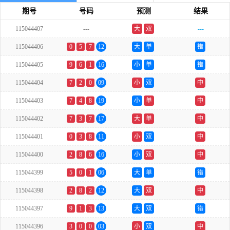
期号
号码
预测
结果
115044407
---
大
双
---
115044406
0
5
7
12
大
单
错
115044405
9
6
1
16
小
单
错
115044404
7
2
0
09
小
双
中
115044403
7
4
8
19
小
单
中
115044402
7
3
7
17
大
单
中
115044401
0
3
8
11
小
双
中
115044400
2
8
6
16
小
双
中
115044399
5
0
1
06
大
单
错
115044398
2
8
2
12
大
双
中
115044397
9
1
3
13
大
双
错
115044396
3
0
0
03
小
双
中