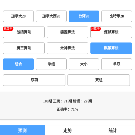
加拿大28
加拿大西28
台湾28
比特币28
战狼算法
狐狸算法
炼狱算法
魔王算法
灶神算法
麒麟算法
组合
杀组
大小
单双
双项
双组
100期 正确：71 期 错误：29 期
正确率：71%
预测
走势
统计