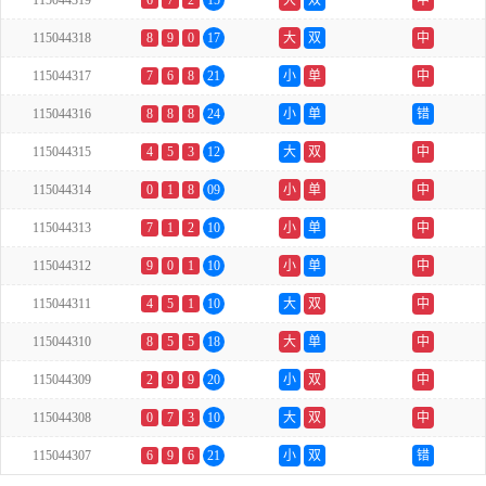
115044319
6
7
2
15
大
双
中
115044318
8
9
0
17
大
双
中
115044317
7
6
8
21
小
单
中
115044316
8
8
8
24
小
单
错
115044315
4
5
3
12
大
双
中
115044314
0
1
8
09
小
单
中
115044313
7
1
2
10
小
单
中
115044312
9
0
1
10
小
单
中
115044311
4
5
1
10
大
双
中
115044310
8
5
5
18
大
单
中
115044309
2
9
9
20
小
双
中
115044308
0
7
3
10
大
双
中
115044307
6
9
6
21
小
双
错