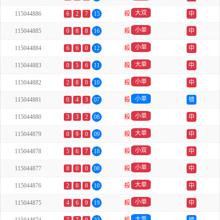
大双
115044886
6
2
7
15
殺
中
小单
115044885
0
8
8
16
殺
中
小单
115044884
6
6
0
12
殺
中
大单
115044883
0
5
6
11
殺
中
小单
115044882
2
8
0
10
殺
中
小单
115044881
0
4
3
07
殺
错
小单
115044880
3
3
2
08
殺
中
大单
115044879
0
9
0
09
殺
中
小双
115044878
5
6
7
18
殺
中
小单
115044877
8
0
0
08
殺
中
大单
115044876
2
0
8
10
殺
中
小单
115044875
4
6
9
19
殺
中
大单