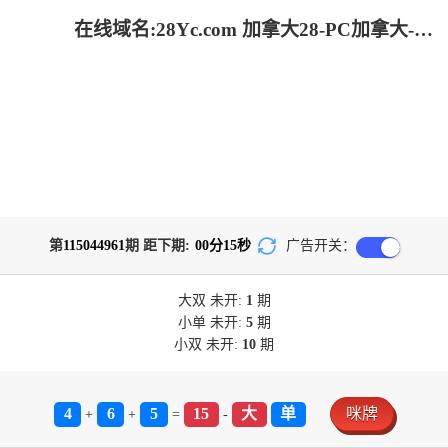
在线域名:28Yc.com 加拿大28-PC加拿大-加拿大28开奖结果预测官网|飞飞28加拿大在线预测_专注研究!
第
115044961
期 距下期:
00
分
15
秒
广告开关：
大双
未开:
1
期
小单
未开:
5
期
小双
未开:
10
期
4
6
5
15
大
单
咪牌
+
+
=
-