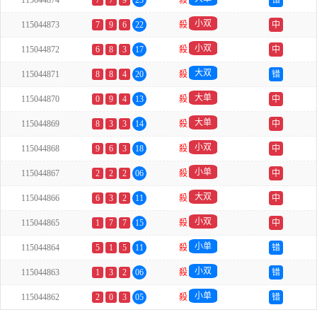
115044874
7
7
9
23
殺
错
小双
115044873
7
9
6
22
殺
中
小双
115044872
6
8
3
17
殺
中
大双
115044871
8
8
4
20
殺
错
大单
115044870
0
9
4
13
殺
中
大单
115044869
8
3
3
14
殺
中
小双
115044868
9
6
3
18
殺
中
小单
115044867
2
2
2
06
殺
中
大双
115044866
6
3
2
11
殺
中
小双
115044865
1
7
7
15
殺
中
小单
115044864
5
1
5
11
殺
错
小双
115044863
1
3
2
06
殺
错
小单
115044862
2
0
3
05
殺
错