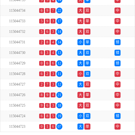
115044735
5
5
4
14
大
单
中
115044734
6
9
7
22
大
双
中
115044733
5
9
3
17
大
单
中
115044732
5
6
3
14
大
双
中
115044731
2
8
4
14
小
单
错
115044730
6
3
4
13
大
双
错
115044729
0
6
6
12
大
单
错
115044728
6
2
3
11
小
双
中
115044727
2
7
3
12
大
双
中
115044726
8
9
4
21
大
单
中
115044725
9
6
3
18
大
双
中
115044724
6
8
5
19
小
双
错
115044723
0
1
6
07
大
单
中