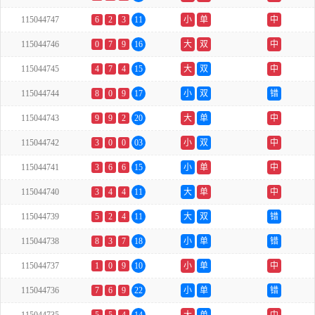
115044747
6
2
3
11
小
单
中
115044746
0
7
9
16
大
双
中
115044745
4
7
4
15
大
双
中
115044744
8
0
9
17
小
双
错
115044743
9
9
2
20
大
单
中
115044742
3
0
0
03
小
双
中
115044741
3
6
6
15
小
单
中
115044740
3
4
4
11
大
单
中
115044739
5
2
4
11
大
双
错
115044738
8
3
7
18
小
单
错
115044737
1
0
9
10
小
单
中
115044736
7
6
9
22
小
单
错