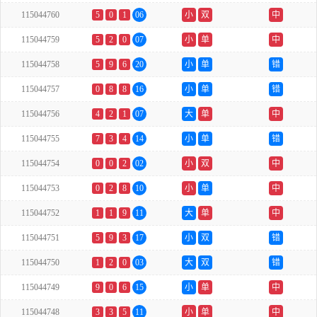
115044760
5
0
1
06
小
双
中
115044759
5
2
0
07
小
单
中
115044758
5
9
6
20
小
单
错
115044757
0
8
8
16
小
单
错
115044756
4
2
1
07
大
单
中
115044755
7
3
4
14
小
单
错
115044754
0
0
2
02
小
双
中
115044753
0
2
8
10
小
单
中
115044752
1
1
9
11
大
单
中
115044751
5
9
3
17
小
双
错
115044750
1
2
0
03
大
双
错
115044749
9
0
6
15
小
单
中
115044748
3
3
5
11
小
单
中