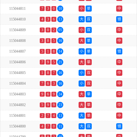
115044811
7
3
0
10
小
单
中
115044810
4
3
6
13
大
双
错
115044809
3
0
2
05
小
双
中
115044808
3
8
5
16
大
单
中
115044807
5
1
8
14
小
单
错
115044806
7
9
5
21
大
单
中
115044805
1
8
7
16
小
双
中
115044804
7
6
3
16
小
双
中
115044803
9
6
9
24
大
单
中
115044802
5
9
9
23
大
单
中
115044801
2
7
4
13
大
单
中
115044800
4
7
0
11
大
双
错