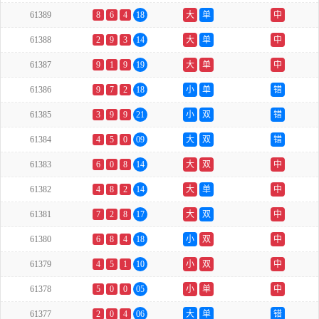
61389
8
6
4
18
大
单
中
61388
2
9
3
14
大
单
中
61387
9
1
9
19
大
单
中
61386
9
7
2
18
小
单
错
61385
3
9
9
21
小
双
错
61384
4
5
0
09
大
双
错
61383
6
0
8
14
大
双
中
61382
4
8
2
14
大
单
中
61381
7
2
8
17
大
双
中
61380
6
8
4
18
小
双
中
61379
4
5
1
10
小
双
中
61378
5
0
0
05
小
单
中
61377
2
0
4
06
大
单
错