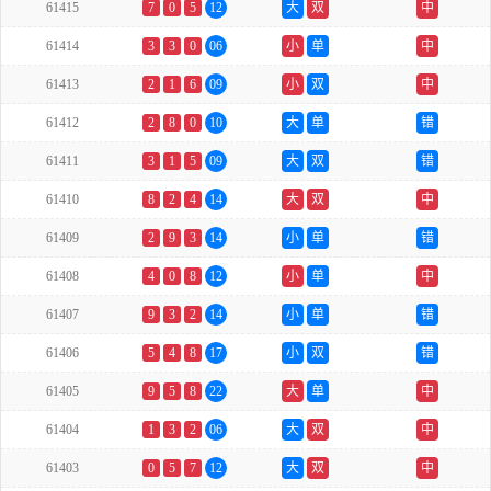
61415
7
0
5
12
大
双
中
61414
3
3
0
06
小
单
中
61413
2
1
6
09
小
双
中
61412
2
8
0
10
大
单
错
61411
3
1
5
09
大
双
错
61410
8
2
4
14
大
双
中
61409
2
9
3
14
小
单
错
61408
4
0
8
12
小
单
中
61407
9
3
2
14
小
单
错
61406
5
4
8
17
小
双
错
61405
9
5
8
22
大
单
中
61404
1
3
2
06
大
双
中
61403
0
5
7
12
大
双
中