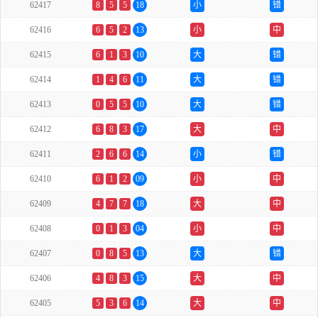
62417
8
5
5
18
小
错
62416
6
5
2
13
小
中
62415
6
1
3
10
大
错
62414
1
4
6
11
大
错
62413
0
5
5
10
大
错
62412
6
8
3
17
大
中
62411
2
6
6
14
小
错
62410
6
1
2
09
小
中
62409
4
7
7
18
大
中
62408
0
1
3
04
小
中
62407
0
8
5
13
大
错
62406
4
8
3
15
大
中
62405
5
3
6
14
大
中