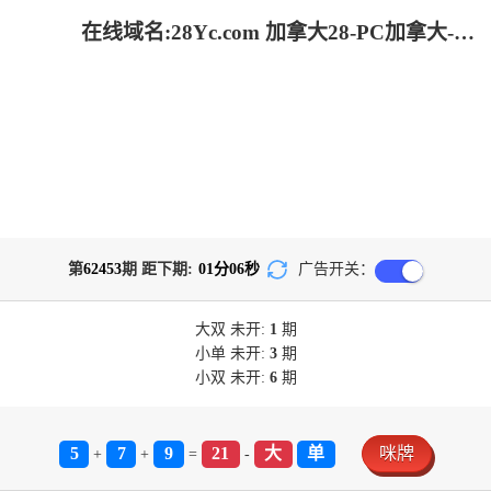
在线域名:28Yc.com 加拿大28-PC加拿大-加拿大28开奖结果预测官网|飞飞28加拿大在线预测_专注研究!
第
62453
期 距下期:
01
分
06
秒
广告开关：
大双
未开:
1
期
小单
未开:
3
期
小双
未开:
6
期
5
7
9
21
大
单
咪牌
+
+
=
-