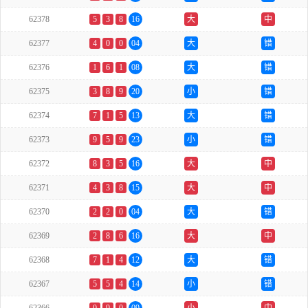
62378
5
3
8
16
大
中
62377
4
0
0
04
大
错
62376
1
6
1
08
大
错
62375
3
8
9
20
小
错
62374
7
1
5
13
大
错
62373
9
5
9
23
小
错
62372
8
3
5
16
大
中
62371
4
3
8
15
大
中
62370
2
2
0
04
大
错
62369
2
8
6
16
大
中
62368
7
1
4
12
大
错
62367
5
5
4
14
小
错