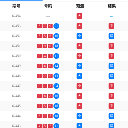
期号
号码
预测
结果
62454
---
大
---
双
62453
5
7
9
21
大
中
62452
5
5
6
16
小
错
62451
9
9
0
18
大
中
62450
0
4
7
11
小
中
62449
8
6
0
14
小
错
62448
2
2
9
13
大
错
62447
0
1
3
04
小
中
62446
0
8
8
16
大
中
62445
2
5
9
16
大
中
62444
6
7
5
18
小
错
62443
4
5
2
11
大
错