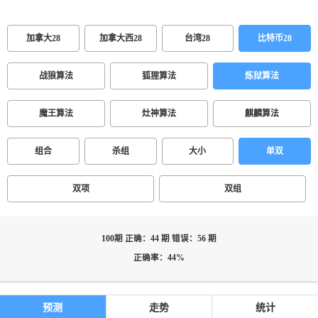
加拿大28
加拿大西28
台湾28
比特币28
战狼算法
狐狸算法
炼狱算法
魔王算法
灶神算法
麒麟算法
组合
杀组
大小
单双
双项
双组
100期 正确：44 期 错误：56 期
正确率：44%
预测
走势
统计