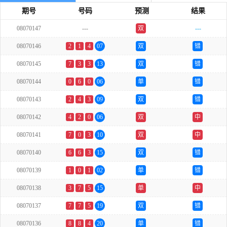
期号
号码
预测
结果
08070147
---
双
---
08070146
2
1
4
07
双
错
08070145
7
3
3
13
双
错
08070144
0
6
0
06
单
错
08070143
2
4
3
09
双
错
08070142
4
2
0
06
双
中
08070141
7
0
3
10
双
中
08070140
6
6
3
15
双
错
08070139
1
0
1
02
单
错
08070138
3
7
5
15
单
中
08070137
7
7
5
19
双
错
08070136
8
8
4
20
单
错