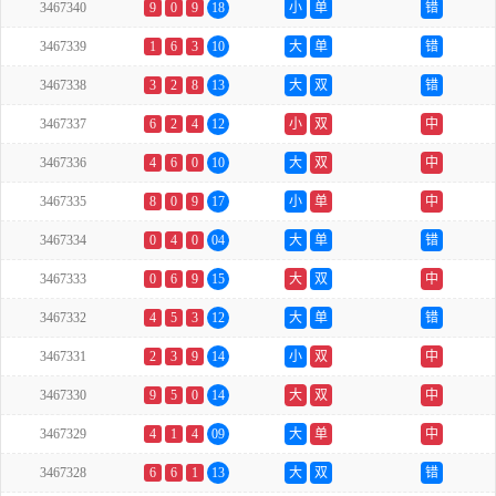
3467340
9
0
9
18
小
单
错
3467339
1
6
3
10
大
单
错
3467338
3
2
8
13
大
双
错
3467337
6
2
4
12
小
双
中
3467336
4
6
0
10
大
双
中
3467335
8
0
9
17
小
单
中
3467334
0
4
0
04
大
单
错
3467333
0
6
9
15
大
双
中
3467332
4
5
3
12
大
单
错
3467331
2
3
9
14
小
双
中
3467330
9
5
0
14
大
双
中
3467329
4
1
4
09
大
单
中
3467328
6
6
1
13
大
双
错