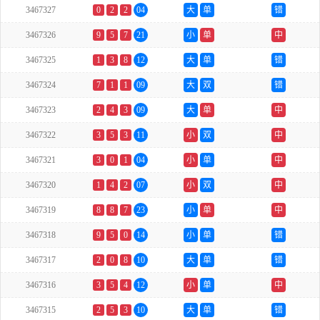
3467327
0
2
2
04
大
单
错
3467326
9
5
7
21
小
单
中
3467325
1
3
8
12
大
单
错
3467324
7
1
1
09
大
双
错
3467323
2
4
3
09
大
单
中
3467322
3
5
3
11
小
双
中
3467321
3
0
1
04
小
单
中
3467320
1
4
2
07
小
双
中
3467319
8
8
7
23
小
单
中
3467318
9
5
0
14
小
单
错
3467317
2
0
8
10
大
单
错
3467316
3
5
4
12
小
单
中
3467315
2
5
3
10
大
单
错