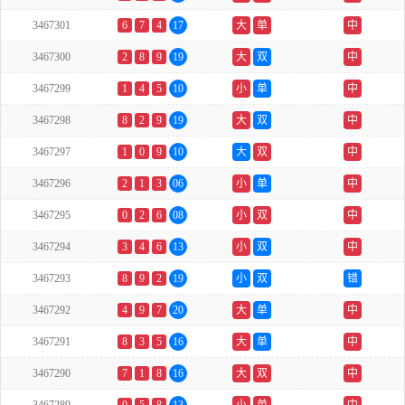
3467301
6
7
4
17
大
单
中
3467300
2
8
9
19
大
双
中
3467299
1
4
5
10
小
单
中
3467298
8
2
9
19
大
双
中
3467297
1
0
9
10
大
双
中
3467296
2
1
3
06
小
单
中
3467295
0
2
6
08
小
双
中
3467294
3
4
6
13
小
双
中
3467293
8
9
2
19
小
双
错
3467292
4
9
7
20
大
单
中
3467291
8
3
5
16
大
单
中
3467290
7
1
8
16
大
双
中