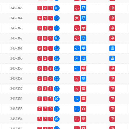
3467365
1
8
0
09
小
双
中
3467364
4
9
6
19
大
双
中
3467363
8
3
2
13
小
单
中
3467362
1
0
4
05
小
双
中
3467361
9
0
7
16
小
单
错
3467360
7
2
4
13
大
双
错
3467359
6
1
8
15
小
单
中
3467358
2
9
5
16
大
单
中
3467357
6
8
1
15
大
单
中
3467356
1
1
5
07
大
单
中
3467355
7
7
0
14
小
双
中
3467354
5
2
0
07
小
单
中